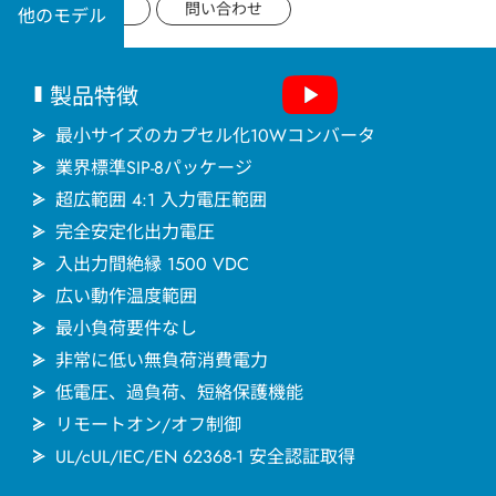
用途分野
データシート
問い合わせ
他のモデル
サポート
製品特徴
会社情報
最小サイズのカプセル化10Wコンバータ
業界標準SIP-8パッケージ
超広範囲 4:1 入力電圧範囲
最新情報
完全安定化出力電圧
入出力間絶縁 1500 VDC
お問い合わせ
広い動作温度範囲
最小負荷要件なし
非常に低い無負荷消費電力
低電圧、過負荷、短絡保護機能
リモートオン/オフ制御
UL/cUL/IEC/EN 62368-1 安全認証取得