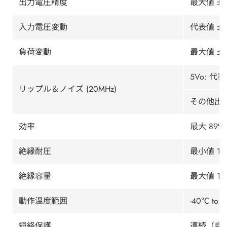
出力電圧精度
最大値 ±1
入力電圧変動
代表値 ±0
負荷変動
最大値 ±1
5Vo: 代表
リップル＆ノイズ (20MHz)
その他出力:
効率
最大 89%
絶縁耐圧
最小値 15
絶縁容量
最大値 15
動作温度範囲
-40℃ t
短絡保護
連続（自