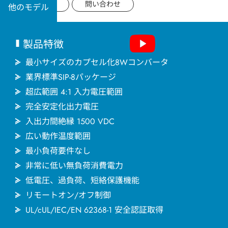
用途分野
データシート
問い合わせ
他のモデル
サポート
製品特徴
会社情報
最小サイズのカプセル化8Wコンバータ
業界標準SIP-8パッケージ
超広範囲 4:1 入力電圧範囲
最新情報
完全安定化出力電圧
入出力間絶縁 1500 VDC
お問い合わせ
広い動作温度範囲
最小負荷要件なし
非常に低い無負荷消費電力
低電圧、過負荷、短絡保護機能
リモートオン/オフ制御
UL/cUL/IEC/EN 62368-1 安全認証取得