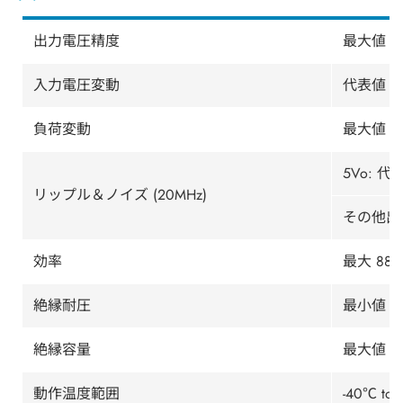
出力電圧精度
最大値 ±1
入力電圧変動
代表値 ±0
負荷変動
最大値 ±1
5Vo: 代
リップル＆ノイズ (20MHz)
その他出力
効率
最大 88%
絶縁耐圧
最小値 15
絶縁容量
最大値 15
動作温度範囲
-40℃ 