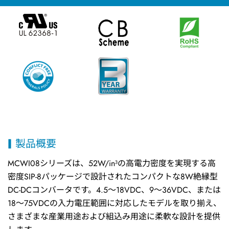
製品概要
MCWI08シリーズは、52W/in³の高電力密度を実現する高
密度SIP-8パッケージで設計されたコンパクトな8W絶縁型
DC-DCコンバータです。4.5～18VDC、9～36VDC、または
18～75VDCの入力電圧範囲に対応したモデルを取り揃え、
さまざまな産業用途および組込み用途に柔軟な設計を提供