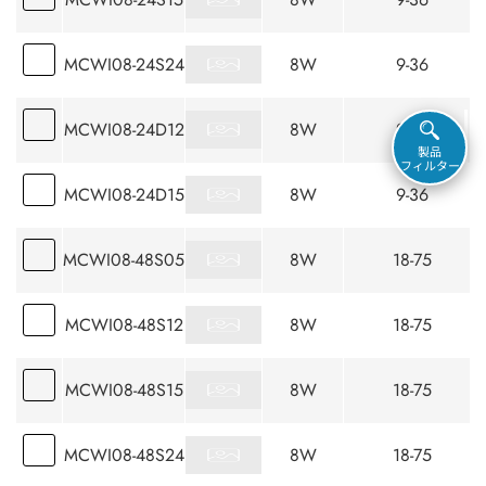
MCWI08-24S24
8W
9-36
MCWI08-24D12
8W
9-36
製品
フィルター
MCWI08-24D15
8W
9-36
MCWI08-48S05
8W
18-75
MCWI08-48S12
8W
18-75
MCWI08-48S15
8W
18-75
MCWI08-48S24
8W
18-75