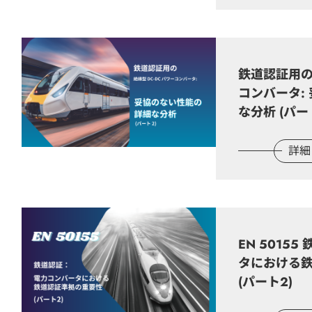
鉄道認証用の絶
コンバータ:
な分析 (パート
詳細
EN 5015
タにおける
(パート2)