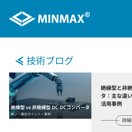
VR展示ホール
技術ブログ
製品情報
絶縁型と非絶
用途分野
タ：主な違
活用事例
サポート
詳細
技術ブログ