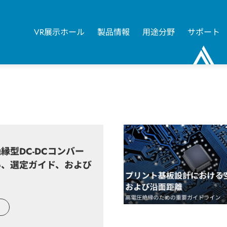
VR展示ホール
製品情報
用途分野
サポート
0
縁型DC-DCコンバー
い、選定ガイド、および