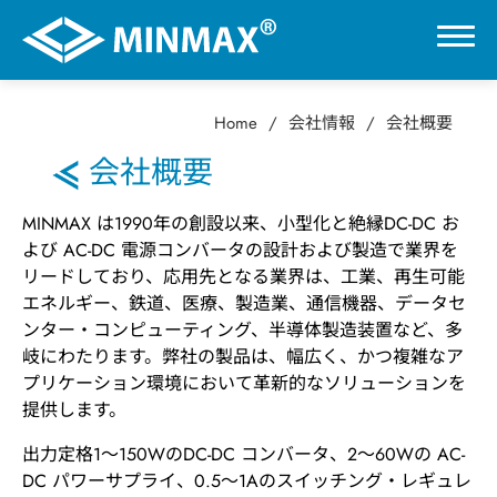
Home
会社情報
会社概要
0
会社概要
VR展示ホール
MINMAX は1990年の創設以来、小型化と絶縁DC-DC お
よび AC-DC 電源コンバータの設計および製造で業界を
製品情報
リードしており、応用先となる業界は、工業、再生可能
エネルギー、鉄道、医療、製造業、通信機器、データセ
ンター・コンピューティング、半導体製造装置など、多
用途分野
岐にわたります。弊社の製品は、幅広く、かつ複雑なア
プリケーション環境において革新的なソリューションを
提供します。
サポート
出力定格1～150WのDC-DC コンバータ、2～60Wの AC-
会社情報
DC パワーサプライ、0.5～1Aのスイッチング・レギュレ