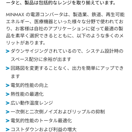
ータと、製品は包括的なレンジを取り揃えています。
会社概要
MINMAX の電源コンバータは、製造業、鉄道、再生可能
エネルギー、医療機器といった様々な分野で使われてお
り、お客様は自社のアプリケーションに従って最適の製
品質方針
品を素早く選択できるとともに、以下のような多くのメ
リットがあります。
安全規格
ダウンサイジングされているので、システム設計時の
スペース配分に余裕が出ます
研究開発
回路図を変更することなく、出力を簡単にアップでき
ます
製造能力
電気的性能の向上
熱性能の最適化
最新情報
広い動作温度レンジ
一次側と二次側ノイズおよびリップルの抑制
お問い合わせ
電気的性能のトータル最適化
コストダウンおよび利益の増大