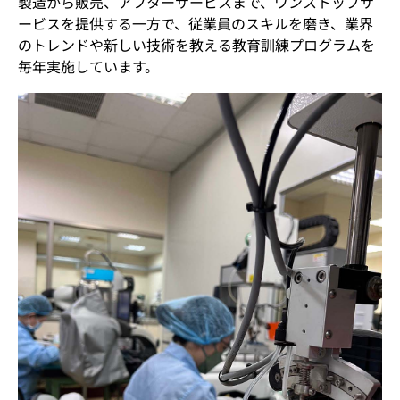
製造から販売、アフターサービスまで、ワンストップサ
ービスを提供する一方で、従業員のスキルを磨き、業界
会社概要
のトレンドや新しい技術を教える教育訓練プログラムを
毎年実施しています。
品質方針
安全規格
研究開発
製造能力
最新情報
お問い合わせ