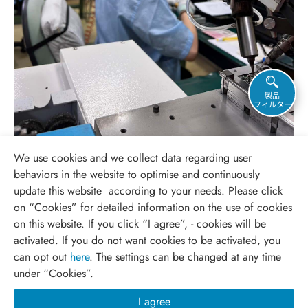
製品
フィルター
We use cookies and we collect data regarding user
behaviors in the website to optimise and continuously
update this website according to your needs. Please click
on “
Cookies
” for detailed information on the use of cookies
on this website. If you click “I agree”, - cookies will be
activated. If you do not want cookies to be activated, you
can opt out
here
. The settings can be changed at any time
under “Cookies”.
I agree
© 2026 MINMAX. All Rights Reserved.