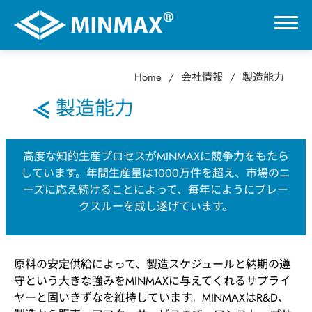
Home
会社情報
製造能力
0
製造能力
VR展示ホール
高度な知的生産プロセスがMINMAXに競争力をもたら
しています。年間生産量は1000万件を超え、市場のニ
製品情報
ーズに応え続けることによって、毎年にようにブレー
クスルーを成し遂げています。
用途分野
サポート
原料の安定供給によって、製造スケジュールと納期の遵
守という大きな強みをMINMAXに与えてくれるサプライ
ヤーと固いきずなを維持しています。MINMAXはR&D、
会社情報