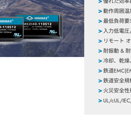
優れた効率
動作周囲温度範囲
最低負荷要
入力低電圧
リモート 
耐振動 & 耐
冷却、乾燥、耐湿
鉄道EMC(EM
鉄道安全規格E
火災安全性規
UL/cUL/