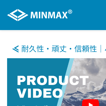
VR展示ホール
耐久性‧頑丈‧信頼性｜4
製品情報
用途分野
サポート
技術ブログ