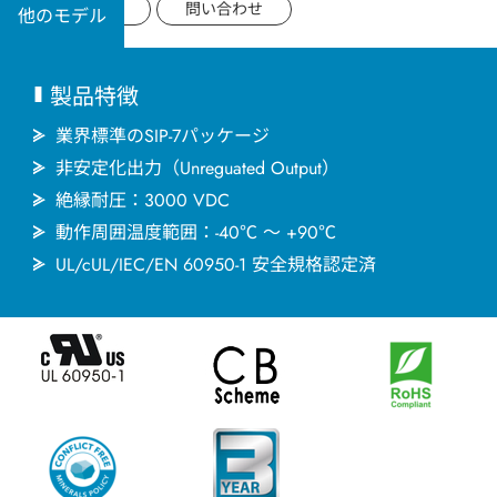
用途分野
データシート
問い合わせ
他のモデル
サポート
製品特徴
会社情報
業界標準のSIP-7パッケージ
非安定化出力（Unreguated Output）
絶縁耐圧：3000 VDC
最新情報
動作周囲温度範囲：-40℃ ～ +90℃
UL/cUL/IEC/EN 60950-1 安全規格認定済
お問い合わせ