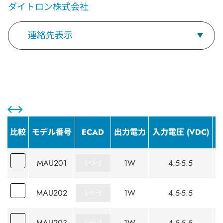
ダイトロン株式会社
連絡先表示
比較
モデル番号
ECAD
出力電力
入力電圧 (VDC)
出
MAU201
1W
4.5-5.5
MAU202
1W
4.5-5.5
MAU203
1W
4.5-5.5