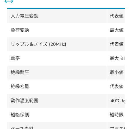
入力電圧変動
代表値 ±1
負荷変動
最大値 5%
リップル＆ノイズ (20MHz)
代表値 65
効率
最大 81%
絶縁耐圧
最小値 3
絶縁容量
代表値 60
動作温度範囲
-40℃ 
短絡保護
短時限
ケース素材
プラスチッ