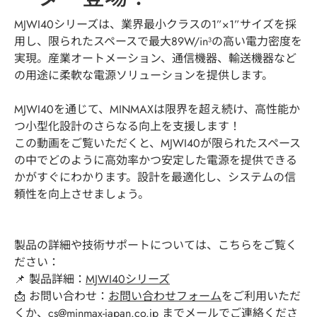
MJWI40シリーズは、業界最小クラスの1”×1”サイズを採
最新情報
用し、限られたスペースで最大89W/in³の高い電力密度を
実現。産業オートメーション、通信機器、輸送機器など
最新製品
の用途に柔軟な電源ソリューションを提供します。
MJWI40を通じて、MINMAXは限界を超え続け、高性能か
ニュース
つ小型化設計のさらなる向上を支援します！
この動画をご覧いただくと、MJWI40が限られたスペース
の中でどのように高効率かつ安定した電源を提供できる
お問い合わせ
かがすぐにわかります。設計を最適化し、システムの信
頼性を向上させましょう。
製品の詳細や技術サポートについては、こちらをご覧く
ださい：
📌 製品詳細：
MJWI40シリーズ
📩 お問い合わせ：
お問い合わせフォーム
をご利用いただ
くか、cs@minmax-japan.co.jp までメールでご連絡くださ