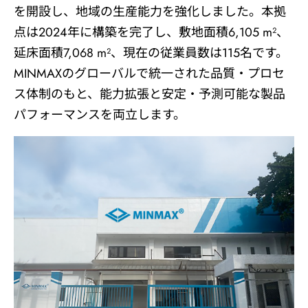
会社情報
を開設し、地域の生産能力を強化しました。本拠
点は2024年に構築を完了し、敷地面積6,105 m²、
最新情報
延床面積7,068 m²、現在の従業員数は115名です。
MINMAXのグローバルで統一された品質・プロセ
最新製品
ス体制のもと、能力拡張と安定・予測可能な製品
パフォーマンスを両立します。
ニュース
お問い合わせ