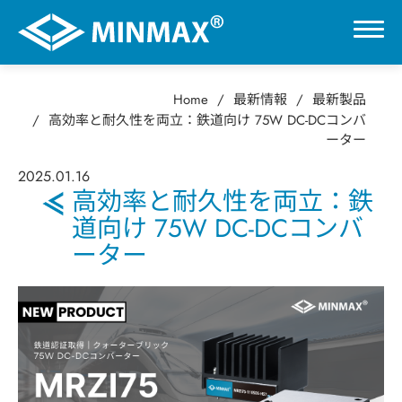
Home
最新情報
最新製品
0
高効率と耐久性を両立：鉄道向け 75W DC-DCコンバ
ーター
VR展示ホール
2025
.
01.16
高効率と耐久性を両立：鉄
道向け 75W DC-DCコンバ
製品情報
ーター
用途分野
サポート
会社情報