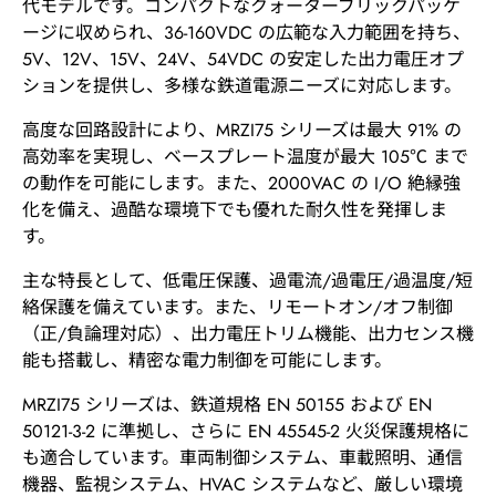
代モデルです。コンパクトなクォーターブリックパッケ
ージに収められ、36-160VDC の広範な入力範囲を持ち、
5V、12V、15V、24V、54VDC の安定した出力電圧オプ
ションを提供し、多様な鉄道電源ニーズに対応します。
高度な回路設計により、MRZI75 シリーズは最大 91% の
高効率を実現し、ベースプレート温度が最大 105℃ まで
の動作を可能にします。また、2000VAC の I/O 絶縁強
化を備え、過酷な環境下でも優れた耐久性を発揮しま
す。
主な特長として、低電圧保護、過電流/過電圧/過温度/短
絡保護を備えています。また、リモートオン/オフ制御
（正/負論理対応）、出力電圧トリム機能、出力センス機
能も搭載し、精密な電力制御を可能にします。
MRZI75 シリーズは、鉄道規格 EN 50155 および EN
50121-3-2 に準拠し、さらに EN 45545-2 火災保護規格に
も適合しています。車両制御システム、車載照明、通信
機器、監視システム、HVAC システムなど、厳しい環境