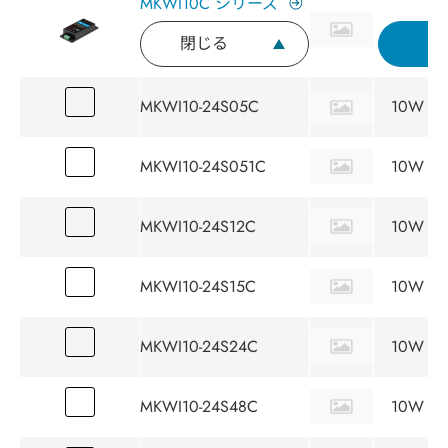
MKWI10C シリーズ
閉じる
問
MKWI10-24S05C
10W
MKWI10-24S051C
10W
MKWI10-24S12C
10W
MKWI10-24S15C
10W
MKWI10-24S24C
10W
MKWI10-24S48C
10W