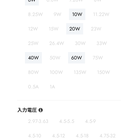
8.25W
9W
10W
11.22W
12W
15W
20W
23W
25W
26.4W
30W
33W
40W
50W
60W
75W
80W
100W
135W
150W
0.5A
1A
入力電圧
2.97-3.63
4.5-5.5
4.5-9
4.5-10
4.5-12
4.5-18
4.75-32