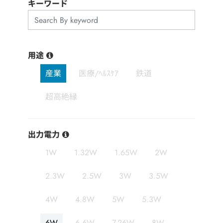
用途分野
キーワード
サポート
用途
会社情報
産業
医療/ﾍﾙｽｹｱ
鉄道
最新情報
超高絶縁
お問い合わせ
出力電力
1W
1.32W
1.65W
2W
2.3W
2.5W
3W
3.5W
4W
4.8W
5W
5.3W
6W
6.6W
7.26W
8W