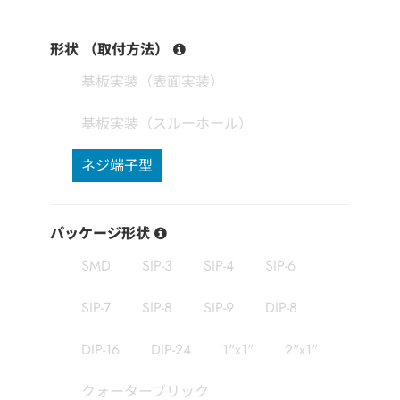
形状 （取付方法）
基板実装（表面実装）
基板実装（スルーホール）
ネジ端子型
パッケージ形状
SMD
SIP-3
SIP-4
SIP-6
SIP-7
SIP-8
SIP-9
DIP-8
DIP-16
DIP-24
1"x1"
2"x1"
クォーターブリック