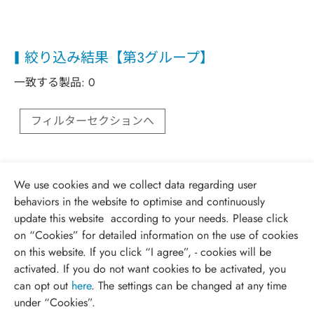
絞り込み結果【第3グループ】
一致する製品:
0
フィルターセクションへ
We use cookies and we collect data regarding user
behaviors in the website to optimise and continuously
update this website according to your needs. Please click
on “
Cookies
” for detailed information on the use of cookies
on this website. If you click “I agree”, - cookies will be
activated. If you do not want cookies to be activated, you
can opt out
here
. The settings can be changed at any time
under “Cookies”.