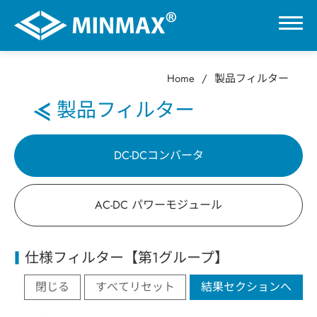
Home
製品フィルター
0
製品フィルター
VR展示ホール
DC-DCコンバータ
製品情報
AC-DC パワーモジュール
DC-DCコンバータ
仕様フィルター【第1グループ】
AC-DC パワーモジュール
閉じる
すべてリセット
結果セクションへ