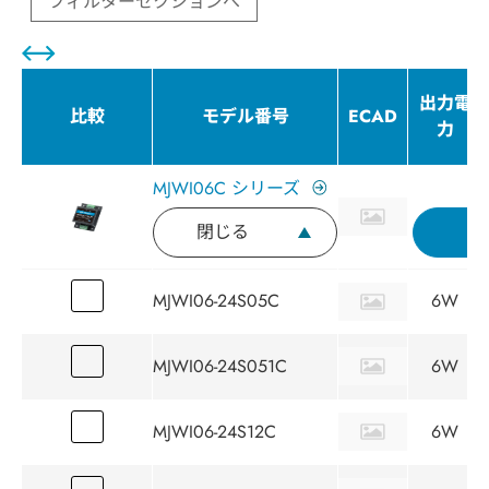
フィルターセクションへ
出力電
比較
モデル番号
ECAD
力
MJWI06C シリーズ
閉じる
問
MJWI06-24S05C
6W
MJWI06-24S051C
6W
MJWI06-24S12C
6W