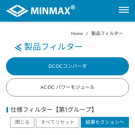
Home
製品フィルター
0
製品フィルター
VR展示ホール
DC-DCコンバータ
製品情報
AC-DC パワーモジュール
DC-DCコンバータ
仕様フィルター【第1グループ】
AC-DC パワーモジュール
閉じる
すべてリセット
結果セクションへ