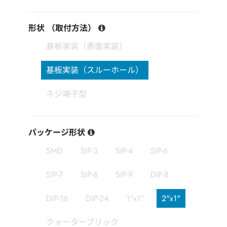
形状 （取付方法）
基板実装（表面実装）
基板実装（スルーホール）
ネジ端子型
パッケージ形状
SMD
SIP-3
SIP-4
SIP-6
SIP-7
SIP-8
SIP-9
DIP-8
DIP-16
DIP-24
1"x1"
2"x1"
クォーターブリック