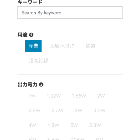
用途分野
キーワード
サポート
用途
会社情報
産業
医療/ﾍﾙｽｹｱ
鉄道
最新情報
超高絶縁
お問い合わせ
出力電力
1W
1.32W
1.65W
2W
2.3W
2.5W
3W
3.5W
4W
4.8W
5W
5.3W
6W
6.6W
7.26W
8W