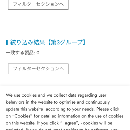
フィルターセクションへ
絞り込み結果【第3グループ】
一致する製品:
0
フィルターセクションへ
We use cookies and we collect data regarding user
behaviors in the website to optimise and continuously
update this website according to your needs. Please click
on “
Cookies
” for detailed information on the use of cookies
on this website. If you click “I agree”, - cookies will be
activated. If you do not want cookies to be activated, you