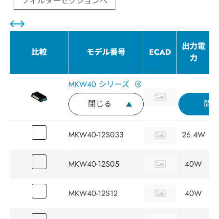
フィルターセクションへ
出力電
比較
モデル番号
ECAD
力
MKW40 シリーズ
閉じる
問
MKW40-12S033
26.4W
MKW40-12S05
40W
MKW40-12S12
40W