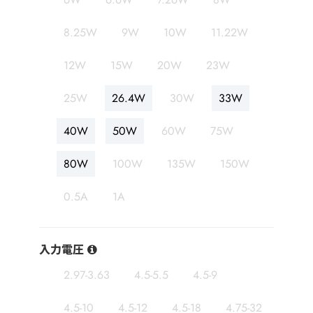
8.25W
9W
10W
11.22W
12W
15W
20W
23W
25W
26.4W
30W
33W
40W
50W
60W
75W
80W
100W
135W
150W
0.5A
1A
入力電圧
2.97-3.63
4.5-5.5
4.5-9
4.5-10
4.5-12
4.5-18
4.75-32