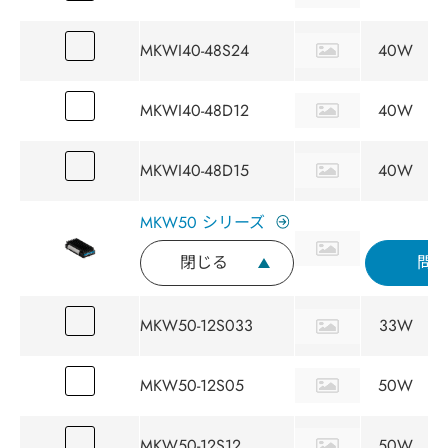
MKWI40-48S24
40W
MKWI40-48D12
40W
MKWI40-48D15
40W
MKW50 シリーズ
閉じる
問
MKW50-12S033
33W
MKW50-12S05
50W
MKW50-12S12
50W