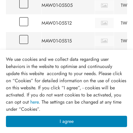
MAW01-05S05
1W
MAW01-05S12
1W
MAW01-05S15
1W
MAW01-05S24
1W
We use cookies and we collect data regarding user
behaviors in the website to optimise and continuously
update this website according to your needs. Please click
MAW01-05D12
1W
on “
Cookies
” for detailed information on the use of cookies
on this website. If you click “I agree”, - cookies will be
MAW01-05D15
1W
activated. If you do not want cookies to be activated, you
can opt out
here
. The settings can be changed at any time
under “Cookies”.
MAW01-12S05
1W
I agree
MAW01-12S12
1W