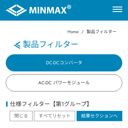
Home
製品フィルター
0
製品フィルター
VR展示ホール
DC-DCコンバータ
製品情報
AC-DC パワーモジュール
DC-DCコンバータ
仕様フィルター【第1グループ】
AC-DC パワーモジュール
閉じる
すべてリセット
結果セクションへ