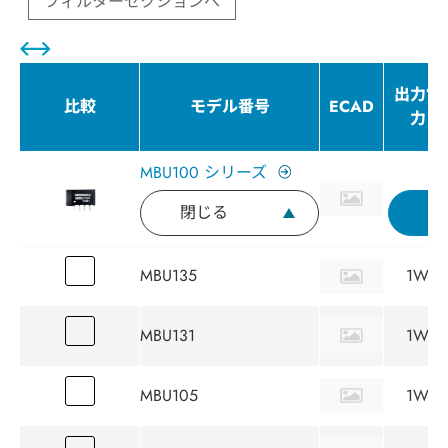
フィルターセクションへ
出力電
比較
モデル番号
ECAD
力
MBU100 シリーズ
閉じる
MBU135
1W
MBU131
1W
MBU105
1W