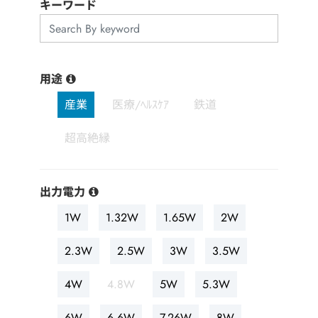
用途分野
キーワード
サポート
用途
会社情報
産業
医療/ﾍﾙｽｹｱ
鉄道
最新情報
超高絶縁
お問い合わせ
出力電力
1W
1.32W
1.65W
2W
2.3W
2.5W
3W
3.5W
4W
4.8W
5W
5.3W
6W
6.6W
7.26W
8W