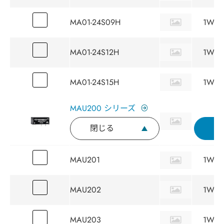
MA01-24S09H
1W
MA01-24S12H
1W
MA01-24S15H
1W
MAU200 シリーズ
閉じる
MAU201
1W
MAU202
1W
MAU203
1W