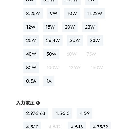
8.25W
9W
10W
11.22W
12W
15W
20W
23W
25W
26.4W
30W
33W
40W
50W
60W
75W
80W
100W
135W
150W
0.5A
1A
入力電圧
2.97-3.63
4.5-5.5
4.5-9
4.5-10
4.5-12
4.5-18
4.75-32