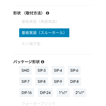
形状 （取付方法）
基板実装（表面実装）
基板実装（スルーホール）
ネジ端子型
パッケージ形状
SMD
SIP-3
SIP-4
SIP-6
SIP-7
SIP-8
SIP-9
DIP-8
DIP-16
DIP-24
1"x1"
2"x1"
クォーターブリック